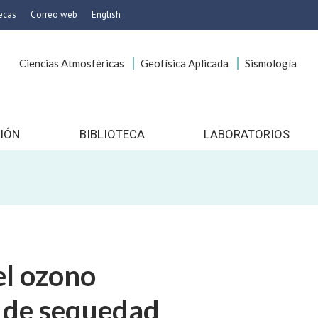
tecas
Correo web
English
Ciencias Atmosféricas
Geofísica Aplicada
Sismología
icas
onservación
es
 Imagen
IÓN
BIBLIOTECA
LABORATORIOS
gocios
o
ía
cionales
to
el ozono
nico
s de sequedad