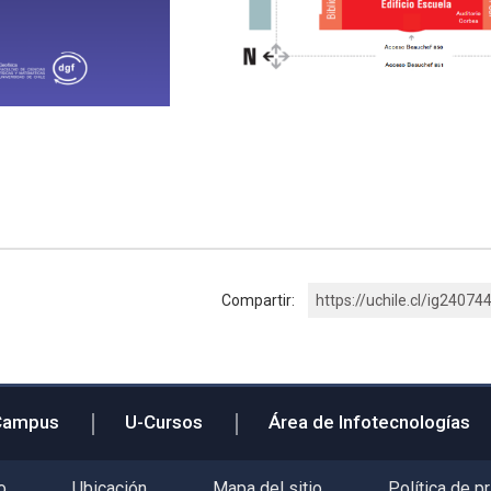
Compartir:
https://uchile.cl/ig24074
Campus
U-Cursos
Área de Infotecnologías
o
Ubicación
Mapa del sitio
Política de p