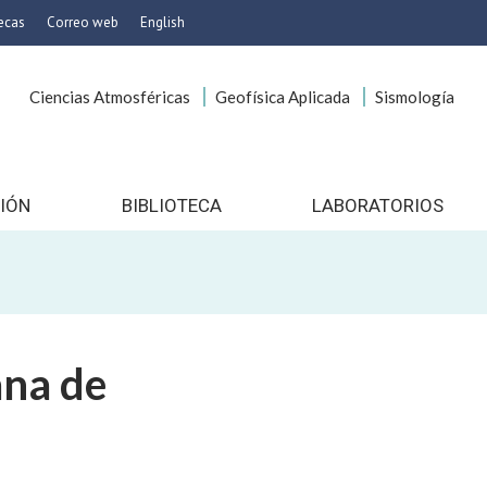
tecas
Correo web
English
Ciencias Atmosféricas
Geofísica Aplicada
Sismología
icas
onservación
es
 Imagen
IÓN
BIBLIOTECA
LABORATORIOS
gocios
o
ía
cionales
ana de
to
nico