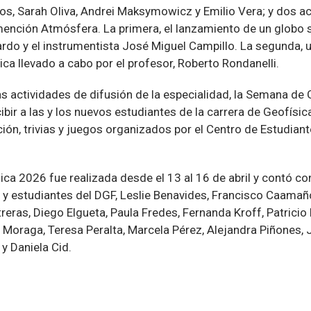
os, Sarah Oliva, Andrei Maksymowicz y Emilio Vera; y dos ac
mención Atmósfera. La primera, el lanzamiento de un globo 
ardo y el instrumentista José Miguel Campillo. La segunda,
nica llevado a cabo por el profesor, Roberto Rondanelli.
as actividades de difusión de la especialidad, la Semana de
ibir a las y los nuevos estudiantes de la carrera de Geofísi
ión, trivias y juegos organizados por el Centro de Estudian
ca 2026 fue realizada desde el 13 al 16 de abril y contó co
s y estudiantes del DGF, Leslie Benavides, Francisco Caamaño
reras, Diego Elgueta, Paula Fredes, Fernanda Kroff, Patricio
 Moraga, Teresa Peralta, Marcela Pérez, Alejandra Piñones, 
y Daniela Cid.