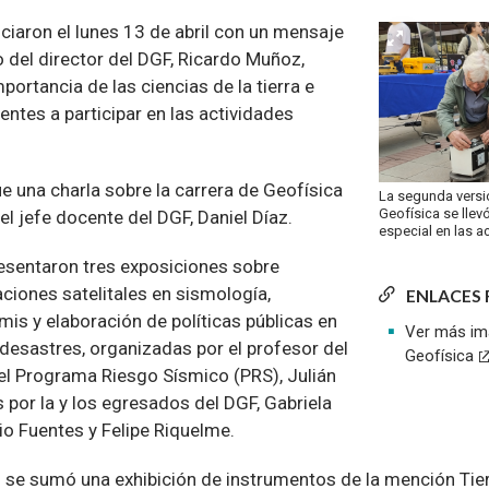
iciaron el lunes 13 de abril con un mensaje
 del director del DGF, Ricardo Muñoz,
importancia de las ciencias de la tierra e
stentes a participar en las actividades
ue una charla sobre la carrera de Geofísica
La segunda versi
Geofísica se llev
el jefe docente del DGF, Daniel Díaz.
especial en las a
resentaron tres exposiciones sobre
ciones satelitales en sismología,
ENLACES
is y elaboración de políticas públicas en
Ver más im
desastres, organizadas por el profesor del
Geofísica
el Programa Riesgo Sísmico (PRS), Julián
 por la y los egresados del DGF, Gabriela
io Fuentes y Felipe Riquelme.
es se sumó una exhibición de instrumentos de la mención Tie