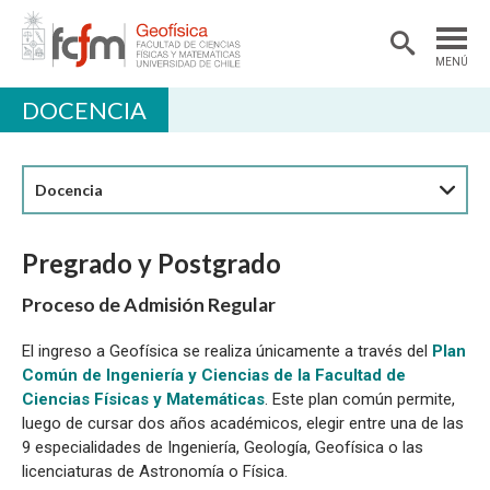
MENÚ
DOCENCIA
DEPARTAMENTO
ACADÉMICAS/OS
Docencia
DOCENCIA
INVESTIGACIÓN
Pregrado y Postgrado
EXTENSIÓN
Proceso de Admisión Regular
BIBLIOTECA
El ingreso a Geofísica se realiza únicamente a través del
Plan
Común de Ingeniería y Ciencias de la Facultad de
LABORATORIOS
Ciencias Físicas y Matemáticas
. Este plan común permite,
Ciencias Atmosféricas
luego de cursar dos años académicos, elegir entre una de las
9 especialidades de Ingeniería, Geología, Geofísica o las
Geofísica Aplicada
licenciaturas de Astronomía o Física.