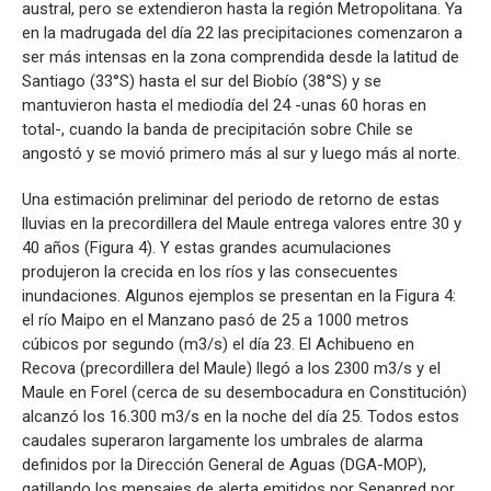
austral, pero se extendieron hasta la región Metropolitana. Ya
en la madrugada del día 22 las precipitaciones comenzaron a
ser más intensas en la zona comprendida desde la latitud de
Santiago (33°S) hasta el sur del Biobío (38°S) y se
mantuvieron hasta el mediodía del 24 -unas 60 horas en
total-, cuando la banda de precipitación sobre Chile se
angostó y se movió primero más al sur y luego más al norte.
Una estimación preliminar del periodo de retorno de estas
lluvias en la precordillera del Maule entrega valores entre 30 y
40 años (Figura 4). Y estas grandes acumulaciones
produjeron la crecida en los ríos y las consecuentes
inundaciones. Algunos ejemplos se presentan en la Figura 4:
el río Maipo en el Manzano pasó de 25 a 1000 metros
cúbicos por segundo (m3/s) el día 23. El Achibueno en
Recova (precordillera del Maule) llegó a los 2300 m3/s y el
Maule en Forel (cerca de su desembocadura en Constitución)
alcanzó los 16.300 m3/s en la noche del día 25. Todos estos
caudales superaron largamente los umbrales de alarma
definidos por la Dirección General de Aguas (DGA-MOP),
gatillando los mensajes de alerta emitidos por Senapred por