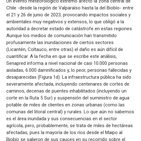
Un evento meteorológico extremo afectó la zona central de
Sismología
Chile -desde la región de Valparaíso hasta la del Biobío- entre
el 21 y 26 de junio de 2023, provocando impactos sociales y
ambientales muy negativos y extensos, lo que obligó a la
autoridad a decretar estado de catástrofe en estas regiones.
Aunque los medios de comunicación han transmitido
profusamente las inundaciones de ciertos sectores
(Licantén, Coltauco, entre otras) el daño es aún difícil de
cuantificar. A la fecha en que se escribe este análisis,
Senapred informa a nivel nacional de casi 10.000 personas
aisladas, 6.000 damnificados y, lo peor, personas fallecidas y
desaparecidas (Figura 1d). La infraestructura pública ha sido
severamente afectada, incluyendo centenares de cortes de
caminos, decenas de puentes inhabilitados (incluyendo un
corte en la Ruta 5 Sur) y suspensión del suministro de agua
potable de miles de clientes en zonas urbanas (como las
comunas del litoral central) y rurales. Lo que aún no sabemos
es el área inundada y sus consecuencias en el sector
agrícola, pero, probablemente, se trata de miles de hectáreas
afectadas, pues la mayoría de los ríos desde el Maipo al
Biobío se salieron de sus cauces en su recorrido sobre el