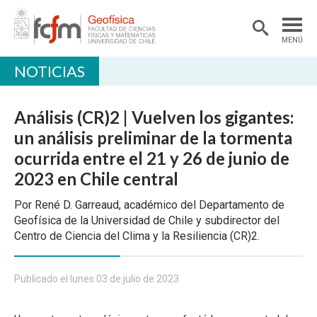
MENÚ
NOTICIAS
DEPARTAMENTO
ACADÉMICAS/OS
Análisis (CR)2 | Vuelven los gigantes:
DOCENCIA
un análisis preliminar de la tormenta
ocurrida entre el 21 y 26 de junio de
INVESTIGACIÓN
2023 en Chile central
EXTENSIÓN
Por René D. Garreaud, académico del Departamento de
BIBLIOTECA
Geofísica de la Universidad de Chile y subdirector del
Centro de Ciencia del Clima y la Resiliencia (CR)2.
LABORATORIOS
Ciencias Atmosféricas
Publicado el lunes 03 de julio de 2023
Geofísica Aplicada