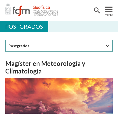
MENÚ
POSTGRADOS
DEPARTAMENTO
ACADÉMICAS/OS
Postgrados
DOCENCIA
INVESTIGACIÓN
Magíster en Meteorología y
EXTENSIÓN
Climatología
BIBLIOTECA
LABORATORIOS
Ciencias Atmosféricas
Geofísica Aplicada