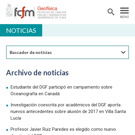
MENÚ
NOTICIAS
DEPARTAMENTO
ACADÉMICAS/OS
Buscador de noticias
DOCENCIA
INVESTIGACIÓN
Archivo de noticias
EXTENSIÓN
Estudiante del DGF participó en campamento sobre
BIBLIOTECA
Oceanografía en Canadá
LABORATORIOS
Investigación coescrita por académicos del DGF aporta
nuevos antecedentes sobre aluvión de 2017 en Villa Santa
Ciencias Atmosféricas
Lucía
Geofísica Aplicada
Profesor Javier Ruiz Paredes es elegido como nuevo