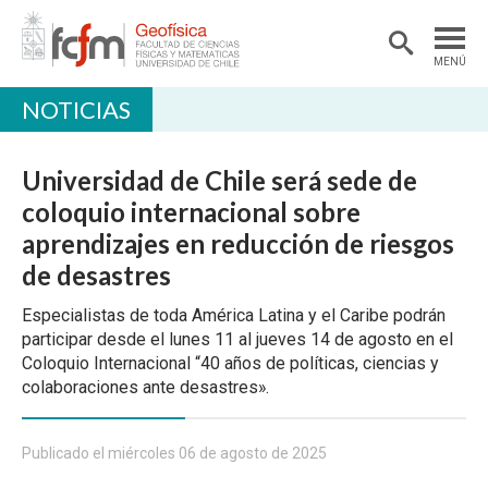
MENÚ
NOTICIAS
DEPARTAMENTO
ACADÉMICAS/OS
Universidad de Chile será sede de
DOCENCIA
coloquio internacional sobre
aprendizajes en reducción de riesgos
INVESTIGACIÓN
de desastres
EXTENSIÓN
Especialistas de toda América Latina y el Caribe podrán
BIBLIOTECA
participar desde el lunes 11 al jueves 14 de agosto en el
Coloquio Internacional “40 años de políticas, ciencias y
LABORATORIOS
colaboraciones ante desastres».
Ciencias Atmosféricas
Geofísica Aplicada
Publicado el miércoles 06 de agosto de 2025