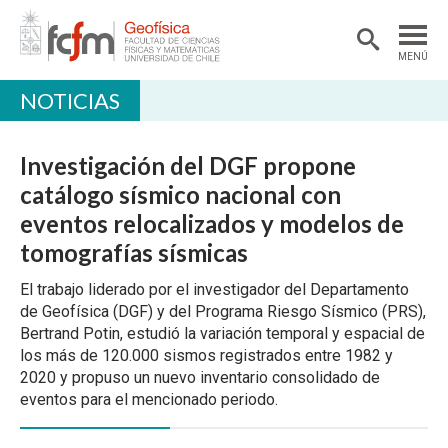
MENÚ
NOTICIAS
DEPARTAMENTO
ACADÉMICAS/OS
Investigación del DGF propone
DOCENCIA
catálogo sísmico nacional con
eventos relocalizados y modelos de
INVESTIGACIÓN
tomografías sísmicas
EXTENSIÓN
El trabajo liderado por el investigador del Departamento
BIBLIOTECA
de Geofísica (DGF) y del Programa Riesgo Sísmico (PRS),
Bertrand Potin, estudió la variación temporal y espacial de
LABORATORIOS
los más de 120.000 sismos registrados entre 1982 y
2020 y propuso un nuevo inventario consolidado de
Ciencias Atmosféricas
eventos para el mencionado periodo.
Geofísica Aplicada