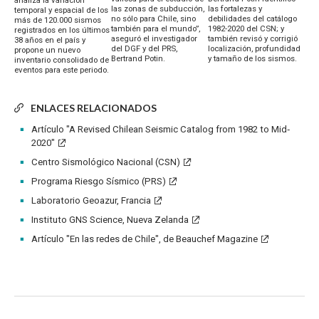
analiza la variación
las zonas de subducción,
las fortalezas y
temporal y espacial de los
no sólo para Chile, sino
debilidades del catálogo
más de 120.000 sismos
también para el mundo”,
1982-2020 del CSN; y
registrados en los últimos
aseguró el investigador
también revisó y corrigió
38 años en el país y
del DGF y del PRS,
localización, profundidad
propone un nuevo
Bertrand Potin.
y tamaño de los sismos.
inventario consolidado de
eventos para este periodo.
ENLACES RELACIONADOS
Artículo "A Revised Chilean Seismic Catalog from 1982 to Mid‐
2020"
Centro Sismológico Nacional (CSN)
Programa Riesgo Sísmico (PRS)
Laboratorio Geoazur, Francia
Instituto GNS Science, Nueva Zelanda
Artículo "En las redes de Chile", de Beauchef Magazine