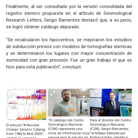
Finalmente, al ser consultado por la versión consolidada del
registro sísmico propuesta en el artículo de Seismological
Research Letters, Sergio Barrientos destacó que, a su juicio,
se logró obtener catálogo depurado.
"Se recalcularon los hipocentros, se mejoraron los estudios
de subducción previos con modelos de tomografías sísmicas
y se determinaron los lugares con mayor concentración de
sismicidad con gran precisión. Fue un gran trabajo el que se
hizo para esta publicación”, concluyó.
“El catálogo del Centro
Para el director del Centro
Sismológico Nacional
Sismológico Nacional
El artículo "A Revised
(CSN) representa una
(CSN), Sergio Barrientos,
Chilean Seismic Catalog
mina de información muy
“el trabajo liderado por
from 1982 to Mid‐2020",
valiosa para el estudio de
Bertrand Potin identificó